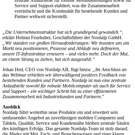
zentrale Anlaufstelle für robuste Mobilitätslösungen sowie für
Service und Support etabliert, was die Zusammenarbeit
vereinfacht und die Kontinuität für bestehende Kunden und
Partner weltweit sicherstellt.
„Die Unternehmensstruktur hat sich grundlegend gewandelt.“
,
erklärt Helmut Feurhuber, Geschäftsführer der Nordalp GmbH.
„Wir standen vor großen Herausforderungen: Wir mussten uns am
Markt neu positionieren, Prozesse und Abläufe neu definieren,
unsere IT-Infrastruktur erneuern – und vieles mehr. Doch der Mut,
an einem Strang zu ziehen, hat sich ausgezahlt.“
Johan Hed, CEO von Nordalp AB, fügt hinzu:
„Im Anschluss an
das Webinar erhielten wir überwältigend positives Feedback von
bestehenden Kunden und Partnern. Nordalp ist nun eine zentrale
Anlaufstelle sowohl für robuste Mobilcomputer als auch für Service
und Support – ein wichtiger Schritt hin zu einer effizienteren
Zusammenarbeit mit Industriekunden und Partnern."
Ausblick
Nordalp führt weiterhin neue Produkte ein und erweitert sein
umfassendes Angebot an zuverlässigen mobilen Computern und
Tablets. Qualität, Service und Kundennähe bleiben zentrale Säulen
des künftigen Erfolgs. Das gesamte Nordalp-Team ist stolz darauf,
die Marke mit Mut, Fach- und Branchenwissen und einer klaren