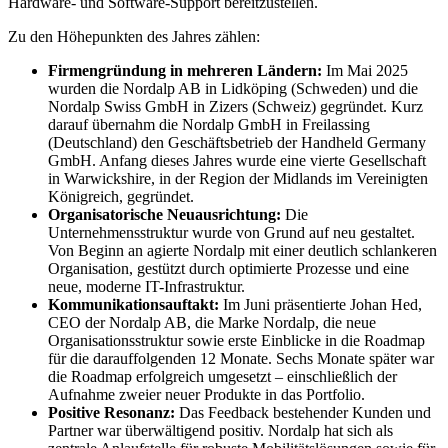
Hardware- und Software-Support bereitzustellen.
Zu den Höhepunkten des Jahres zählen:
Firmengründung in mehreren Ländern:
Im Mai 2025
wurden die Nordalp AB in Lidköping (Schweden) und die
Nordalp Swiss GmbH in Zizers (Schweiz) gegründet. Kurz
darauf übernahm die Nordalp GmbH in Freilassing
(Deutschland) den Geschäftsbetrieb der Handheld Germany
GmbH. Anfang dieses Jahres wurde eine vierte Gesellschaft
in Warwickshire, in der Region der Midlands im Vereinigten
Königreich, gegründet.
Organisatorische Neuausrichtung:
Die
Unternehmensstruktur wurde von Grund auf neu gestaltet.
Von Beginn an agierte Nordalp mit einer deutlich schlankeren
Organisation, gestützt durch optimierte Prozesse und eine
neue, moderne IT-Infrastruktur.
Kommunikationsauftakt:
Im Juni präsentierte Johan Hed,
CEO der Nordalp AB, die Marke Nordalp, die neue
Organisationsstruktur sowie erste Einblicke in die Roadmap
für die darauffolgenden 12 Monate. Sechs Monate später war
die Roadmap erfolgreich umgesetzt – einschließlich der
Aufnahme zweier neuer Produkte in das Portfolio.
Positive Resonanz:
Das Feedback bestehender Kunden und
Partner war überwältigend positiv. Nordalp hat sich als