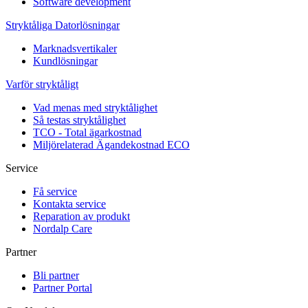
Software development
Stryktåliga Datorlösningar
Marknadsvertikaler
Kundlösningar
Varför stryktåligt
Vad menas med stryktålighet
Så testas stryktålighet
TCO - Total ägarkostnad
Miljörelaterad Ägandekostnad ECO
Service
Få service
Kontakta service
Reparation av produkt
Nordalp Care
Partner
Bli partner
Partner Portal