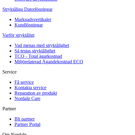
Stryktåliga Datorlösningar
Marknadsvertikaler
Kundlösningar
Varför stryktåligt
Vad menas med stryktålighet
Så testas stryktålighet
TCO - Total ägarkostnad
Miljörelaterad Ägandekostnad ECO
Service
Få service
Kontakta service
Reparation av produkt
Nordalp Care
Partner
Bli partner
Partner Portal
Om Nordalp