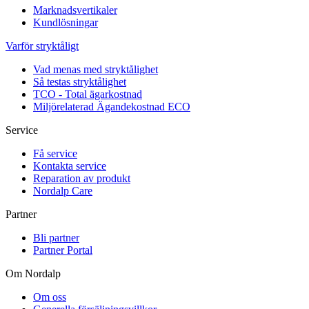
Marknadsvertikaler
Kundlösningar
Varför stryktåligt
Vad menas med stryktålighet
Så testas stryktålighet
TCO - Total ägarkostnad
Miljörelaterad Ägandekostnad ECO
Service
Få service
Kontakta service
Reparation av produkt
Nordalp Care
Partner
Bli partner
Partner Portal
Om Nordalp
Om oss